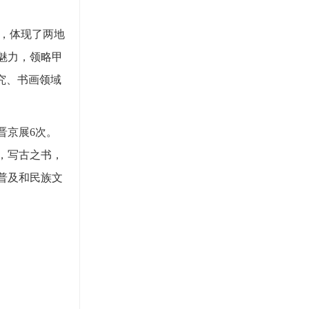
等，体现了两地
魅力，领略甲
究、书画领域
晋京展6次。
，写古之书，
普及和民族文