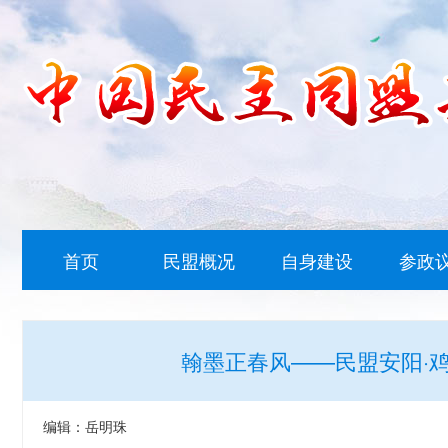
首页
民盟概况
自身建设
参政
翰墨正春风——民盟安阳·
编辑：岳明珠