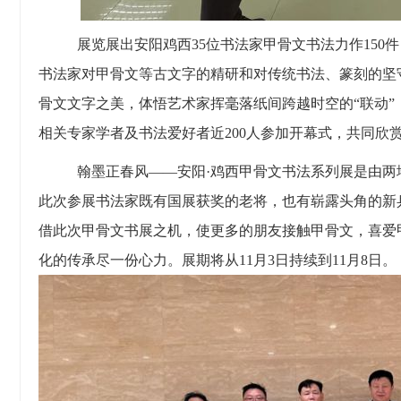
展览展出安阳鸡西
35位书法家甲骨文书法力作15
书法家对甲骨文等古文字的精研和对传统书法、篆刻的坚
骨文文字之美，体悟艺术家挥毫落纸间跨越时空的“联动
相关专家学者及书法爱好者近200人参加开幕式，共同欣
翰墨
正
春风
——安阳·鸡西甲骨文书法系列展是由两
此次参展书法家既有国展获奖的老将，也有
崭
露头角的新
借此次甲骨文书展之机，使更多的朋友接触甲骨文，喜爱
化的传承尽一份心力。展期将从
11月3日持续到11月8日。